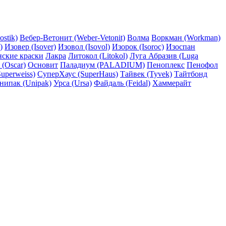
ostik)
Вебер-Ветонит (Weber-Vetonit)
Волма
Воркман (Workman)
)
Изовер (Isover)
Изовол (Isovol)
Изорок (Isoroc)
Изоспан
нские краски
Лакра
Литокол (Litokol)
Луга Абразив (Luga
 (Oscar)
Основит
Паладиум (PALADIUM)
Пеноплекс
Пенофол
uperweiss)
СуперХаус (SuperHaus)
Тайвек (Tyvek)
Тайтбонд
нипак (Unipak)
Урса (Ursa)
Файдаль (Feidal)
Хаммерайт