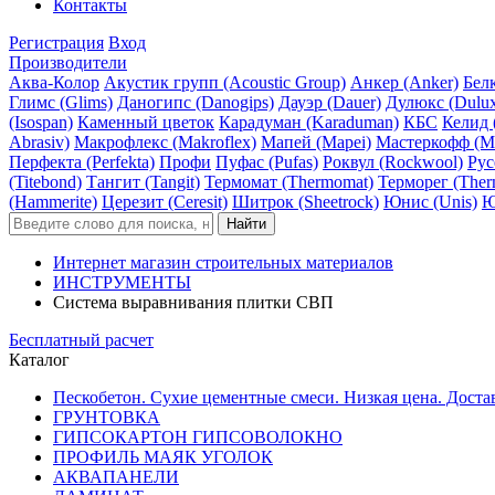
Контакты
Регистрация
Вход
Производители
Аква-Колор
Акустик групп (Acoustic Group)
Анкер (Anker)
Белк
Глимс (Glims)
Даногипс (Danogips)
Дауэр (Dauer)
Дулюкс (Dulu
(Isospan)
Каменный цветок
Карадуман (Karaduman)
КБС
Келид 
Abrasiv)
Макрофлекс (Makroflex)
Мапей (Mapei)
Мастеркофф (Ma
Перфекта (Perfekta)
Профи
Пуфас (Pufas)
Роквул (Rockwool)
Рус
(Titebond)
Тангит (Tangit)
Термомат (Thermomat)
Терморег (Ther
(Hammerite)
Церезит (Ceresit)
Шитрок (Sheetrock)
Юнис (Unis)
Ю
Интернет магазин строительных материалов
ИНСТРУМЕНТЫ
Система выравнивания плитки СВП
Бесплатный расчет
Каталог
Пескобетон. Сухие цементные смеси. Низкая цена. Доста
ГРУНТОВКА
ГИПСОКАРТОН ГИПСОВОЛОКНО
ПРОФИЛЬ МАЯК УГОЛОК
АКВАПАНЕЛИ