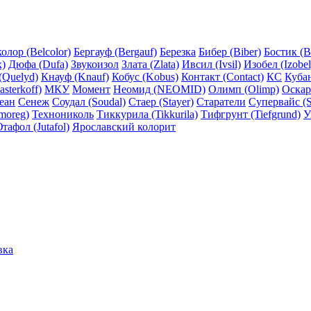
олор (Belcolor)
Бергауф (Bergauf)
Березка
Бибер (Biber)
Бостик (B
x)
Дюфа (Dufa)
Звукоизол
Злата (Zlata)
Ивсил (Ivsil)
Изобел (Izobel
(Quelyd)
Кнауф (Knauf)
Кобус (Kobus)
Контакт (Contact)
КС
Куба
sterkoff)
МКУ
Момент
Неомид (NEOMID)
Олимп (Olimp)
Оскар
еан
Сенеж
Соудал (Soudal)
Стаер (Stayer)
Старатели
Супервайс (S
moreg)
Технониколь
Тиккурила (Tikkurila)
Тифгрунт (Tiefgrund)
У
тафол (Jutafol)
Ярославский колорит
вка