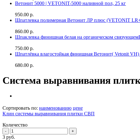
Ветонит 5000 | VETONIT-5000 наливной пол, 25 кг
950.00 р.
Шпатлевка полимерная Ветонит ЛР плюс (VETONIT LR+
860.00 р.
Шпаклевка финишная белая на органическом связующе
750.00 р.
Шпатлёвка влагостойкая финишная Ветонит( Vetonit VH) 
680.00 р.
Система выравнивания плит
Сортировать по:
наименованию
цене
Клин системы выравнивания плитки СВП
Количество
3
руб.