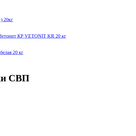
) 20кг
мВетонит КР VETONIT KR 20 кг
белая 20 кг
ки СВП