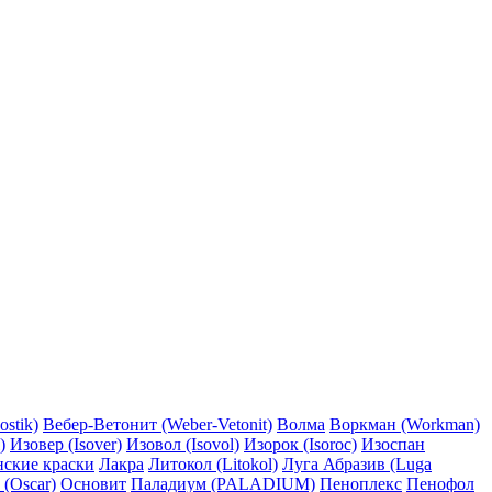
ostik)
Вебер-Ветонит (Weber-Vetonit)
Волма
Воркман (Workman)
)
Изовер (Isover)
Изовол (Isovol)
Изорок (Isoroc)
Изоспан
нские краски
Лакра
Литокол (Litokol)
Луга Абразив (Luga
 (Oscar)
Основит
Паладиум (PALADIUM)
Пеноплекс
Пенофол