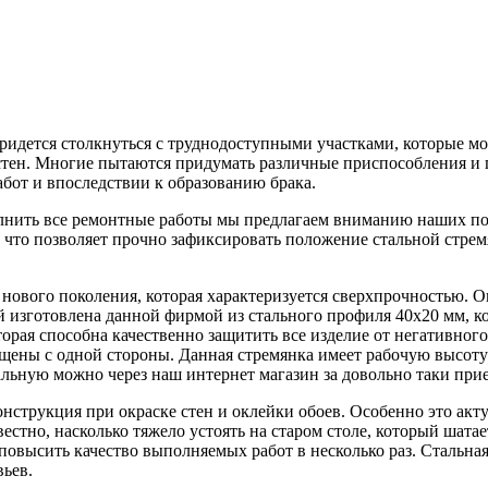
 придется столкнуться с труднодоступными участками, которые м
стен. Многие пытаются придумать различные приспособления и п
бот и впоследствии к образованию брака.
лнить все ремонтные работы мы предлагаем вниманию наших по
что позволяет прочно зафиксировать положение стальной стрем
 нового поколения, которая характеризуется сверхпрочностью. 
ей изготовлена данной фирмой из стального профиля 40х20 мм, 
орая способна качественно защитить все изделие от негативного
щены с одной стороны. Данная стремянка имеет рабочую высоту 
альную можно через наш интернет магазин за довольно таки прие
нструкция при окраске стен и оклейки обоев. Особенно это акту
вестно, насколько тяжело устоять на старом столе, который шата
е повысить качество выполняемых работ в несколько раз. Стальн
вьев.