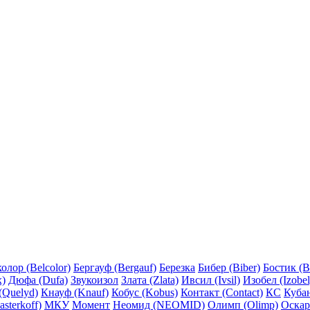
олор (Belcolor)
Бергауф (Bergauf)
Березка
Бибер (Biber)
Бостик (B
x)
Дюфа (Dufa)
Звукоизол
Злата (Zlata)
Ивсил (Ivsil)
Изобел (Izobel
(Quelyd)
Кнауф (Knauf)
Кобус (Kobus)
Контакт (Contact)
КС
Куба
sterkoff)
МКУ
Момент
Неомид (NEOMID)
Олимп (Olimp)
Оскар