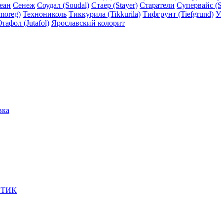
еан
Сенеж
Соудал (Soudal)
Стаер (Stayer)
Старатели
Супервайс (S
moreg)
Технониколь
Тиккурила (Tikkurila)
Тифгрунт (Tiefgrund)
У
тафол (Jutafol)
Ярославский колорит
вка
ЕТИК