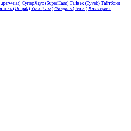
uperweiss)
СуперХаус (SuperHaus)
Тайвек (Tyvek)
Тайтбонд
нипак (Unipak)
Урса (Ursa)
Файдаль (Feidal)
Хаммерайт