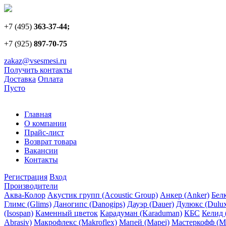
+7 (495)
363-37-44;
+7 (925)
897-70-75
zakaz@vsesmesi.ru
Получить контакты
Доставка
Оплата
Пусто
Главная
О компании
Прайс-лист
Возврат товара
Вакансии
Контакты
Регистрация
Вход
Производители
Аква-Колор
Акустик групп (Acoustic Group)
Анкер (Anker)
Белк
Глимс (Glims)
Даногипс (Danogips)
Дауэр (Dauer)
Дулюкс (Dulu
(Isospan)
Каменный цветок
Карадуман (Karaduman)
КБС
Келид 
Abrasiv)
Макрофлекс (Makroflex)
Мапей (Mapei)
Мастеркофф (Ma