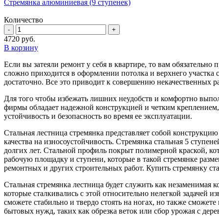
Стремянка алюминиевая (9 ступенек)
Количество
4720
руб.
В корзину
Если вы затеяли ремонт у себя в квартире, то вам обязательно
сложно приходится в оформлении потолка и верхнего участка 
достаточно. Все это приводит к совершению некачественных ра
Для того чтобы избежать лишних неудобств и комфортно выпо
фирмы обладает надежной конструкцией и четким креплением, 
устойчивость и безопасность во время ее эксплуатации.
Стальная лестница стремянка представляет собой конструкцию
качества на износоустойчивость. Стремянка стальная 5 ступен
долгих лет. Стальной профиль покрыт полимерной краской, кот
рабочую площадку и ступени, которые в такой стремянке разме
ремонтных и других строительных работ. Купить стремянку ст
Стальная стремянка лестница будет служить как незаменимая ко
которые сталкивались с этой относительно нелегкой задачей из
сможете стабильно и твердо стоять на ногах, но также сможет
бытовых нужд, таких как обрезка веток или сбор урожая с дере