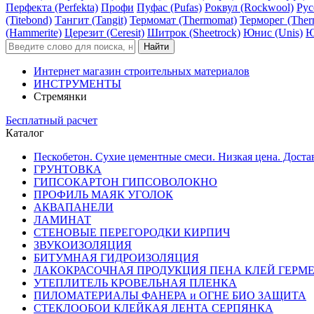
Перфекта (Perfekta)
Профи
Пуфас (Pufas)
Роквул (Rockwool)
Рус
(Titebond)
Тангит (Tangit)
Термомат (Thermomat)
Терморег (Ther
(Hammerite)
Церезит (Ceresit)
Шитрок (Sheetrock)
Юнис (Unis)
Ю
Интернет магазин строительных материалов
ИНСТРУМЕНТЫ
Стремянки
Бесплатный расчет
Каталог
Пескобетон. Сухие цементные смеси. Низкая цена. Доста
ГРУНТОВКА
ГИПСОКАРТОН ГИПСОВОЛОКНО
ПРОФИЛЬ МАЯК УГОЛОК
АКВАПАНЕЛИ
ЛАМИНАТ
СТЕНОВЫЕ ПЕРЕГОРОДКИ КИРПИЧ
ЗВУКОИЗОЛЯЦИЯ
БИТУМНАЯ ГИДРОИЗОЛЯЦИЯ
ЛАКОКРАСОЧНАЯ ПРОДУКЦИЯ ПЕНА КЛЕЙ ГЕРМ
УТЕПЛИТЕЛЬ КРОВЕЛЬНАЯ ПЛЕНКА
ПИЛОМАТЕРИАЛЫ ФАНЕРА и ОГНЕ БИО ЗАЩИТА
СТЕКЛООБОИ КЛЕЙКАЯ ЛЕНТА СЕРПЯНКА