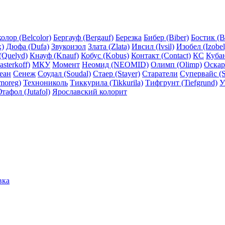
олор (Belcolor)
Бергауф (Bergauf)
Березка
Бибер (Biber)
Бостик (B
x)
Дюфа (Dufa)
Звукоизол
Злата (Zlata)
Ивсил (Ivsil)
Изобел (Izobel
(Quelyd)
Кнауф (Knauf)
Кобус (Kobus)
Контакт (Contact)
КС
Куба
sterkoff)
МКУ
Момент
Неомид (NEOMID)
Олимп (Olimp)
Оскар
еан
Сенеж
Соудал (Soudal)
Стаер (Stayer)
Старатели
Супервайс (S
moreg)
Технониколь
Тиккурила (Tikkurila)
Тифгрунт (Tiefgrund)
У
тафол (Jutafol)
Ярославский колорит
вка