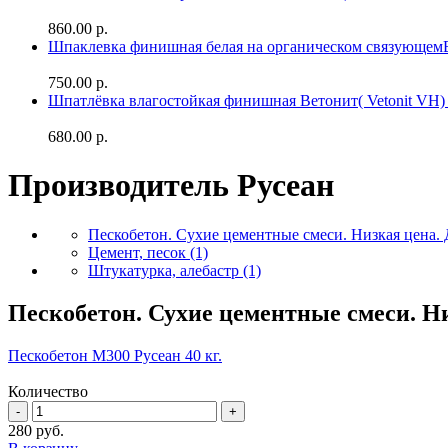
860.00 р.
Шпаклевка финишная белая на органическом связующе
750.00 р.
Шпатлёвка влагостойкая финишная Ветонит( Vetonit VH) 
680.00 р.
Производитель Русеан
Пескобетон. Сухие цементные смеси. Низкая цена.
Цемент, песок
(1)
Штукатурка, алебастр
(1)
Пескобетон. Сухие цементные смеси. Н
Пескобетон М300 Русеан 40 кг.
Количество
280
руб.