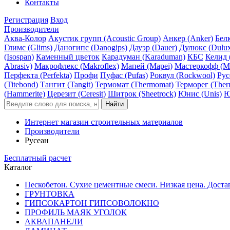
Контакты
Регистрация
Вход
Производители
Аква-Колор
Акустик групп (Acoustic Group)
Анкер (Anker)
Белк
Глимс (Glims)
Даногипс (Danogips)
Дауэр (Dauer)
Дулюкс (Dulu
(Isospan)
Каменный цветок
Карадуман (Karaduman)
КБС
Келид 
Abrasiv)
Макрофлекс (Makroflex)
Мапей (Mapei)
Мастеркофф (Ma
Перфекта (Perfekta)
Профи
Пуфас (Pufas)
Роквул (Rockwool)
Рус
(Titebond)
Тангит (Tangit)
Термомат (Thermomat)
Терморег (Ther
(Hammerite)
Церезит (Ceresit)
Шитрок (Sheetrock)
Юнис (Unis)
Ю
Интернет магазин строительных материалов
Производители
Русеан
Бесплатный расчет
Каталог
Пескобетон. Сухие цементные смеси. Низкая цена. Доста
ГРУНТОВКА
ГИПСОКАРТОН ГИПСОВОЛОКНО
ПРОФИЛЬ МАЯК УГОЛОК
АКВАПАНЕЛИ