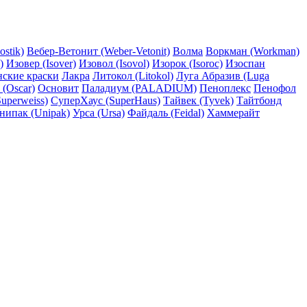
ostik)
Вебер-Ветонит (Weber-Vetonit)
Волма
Воркман (Workman)
)
Изовер (Isover)
Изовол (Isovol)
Изорок (Isoroc)
Изоспан
нские краски
Лакра
Литокол (Litokol)
Луга Абразив (Luga
 (Oscar)
Основит
Паладиум (PALADIUM)
Пеноплекс
Пенофол
uperweiss)
СуперХаус (SuperHaus)
Тайвек (Tyvek)
Тайтбонд
нипак (Unipak)
Урса (Ursa)
Файдаль (Feidal)
Хаммерайт