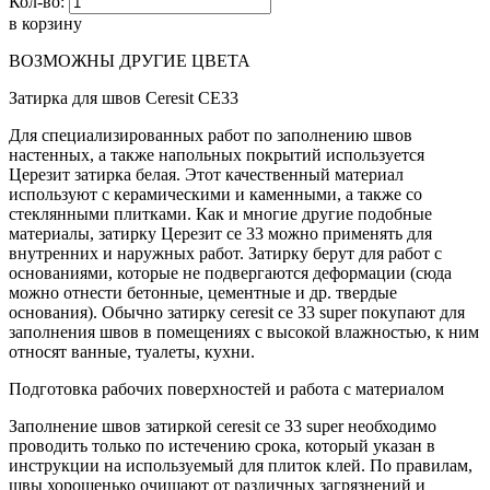
Кол-во:
в корзину
ВОЗМОЖНЫ ДРУГИЕ ЦВЕТА
Затирка для швов Ceresit CE33
Для специализированных работ по заполнению швов
настенных, а также напольных покрытий используется
Церезит затирка белая. Этот качественный материал
используют с керамическими и каменными, а также со
стеклянными плитками. Как и многие другие подобные
материалы, затирку Церезит се 33 можно применять для
внутренних и наружных работ. Затирку берут для работ с
основаниями, которые не подвергаются деформации (сюда
можно отнести бетонные, цементные и др. твердые
основания). Обычно затирку ceresit се 33 super покупают для
заполнения швов в помещениях с высокой влажностью, к ним
относят ванные, туалеты, кухни.
Подготовка рабочих поверхностей и работа с материалом
Заполнение швов затиркой ceresit се 33 super необходимо
проводить только по истечению срока, который указан в
инструкции на используемый для плиток клей. По правилам,
швы хорошенько очищают от различных загрязнений и