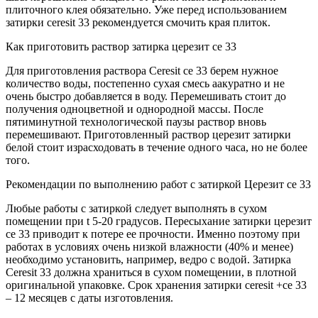
плиточного клея обязательно. Уже перед использованием
затирки ceresit 33 рекомендуется смочить края плиток.
Как приготовить раствор затирка церезит се 33
Для приготовления раствора Сeresit се 33 берем нужное
количество воды, постепенно сухая смесь аакуратно и не
очень быстро добавляется в воду. Перемешивать стоит до
получения одноцветной и однородной массы. После
пятиминутной технологической паузы раствор вновь
перемешивают. Приготовленный раствор церезит затирки
белой стоит израсходовать в течение одного часа, но не более
того.
Рекомендации по выполнению работ с затиркой Церезит се 33
Любые работы с затиркой следует выполнять в сухом
помещении при t 5-20 градусов. Пересыхание затирки церезит
се 33 приводит к потере ее прочности. Именно поэтому при
работах в условиях очень низкой влажности (40% и менее)
необходимо установить, например, ведро с водой. Затирка
Сeresit 33 должна храниться в сухом помещении, в плотной
оригинальной упаковке. Срок хранения затирки ceresit +се 33
– 12 месяцев с даты изготовления.