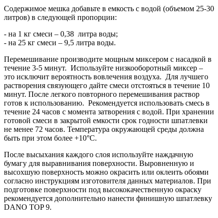
Содержимое мешка добавьте в емкость с водой (объемом 25-30
литров) в следующей пропорции:
- на 1 кг смеси – 0,38 литра воды;
- на 25 кг смеси – 9,5 литра воды.
Перемешивание производите мощным миксером с насадкой в
течение 3-5 минут. Используйте низкооборотный миксер –
это исключит вероятность вовлечения воздуха. Для лучшего
растворения связующего дайте смеси отстояться в течение 10
минут. После легкого повторного перемешивания раствор
готов к использованию. Рекомендуется использовать смесь в
течение 24 часов с момента затворения с водой. При хранении
готовой смеси в закрытой емкости срок годности шпатлевки
не менее 72 часов. Температура окружающей среды должна
быть при этом более +10°С.
После высыхания каждого слоя используйте наждачную
бумагу для выравнивания поверхности. Выровненную и
высохшую поверхность можно окрасить или оклеить обоями
согласно инструкциям изготовителя данных материалов. При
подготовке поверхности под высококачественную окраску
рекомендуется дополнительно нанести финишную шпатлевку
DANO TOP 9.