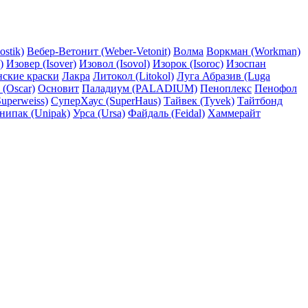
ostik)
Вебер-Ветонит (Weber-Vetonit)
Волма
Воркман (Workman)
)
Изовер (Isover)
Изовол (Isovol)
Изорок (Isoroc)
Изоспан
нские краски
Лакра
Литокол (Litokol)
Луга Абразив (Luga
 (Oscar)
Основит
Паладиум (PALADIUM)
Пеноплекс
Пенофол
uperweiss)
СуперХаус (SuperHaus)
Тайвек (Tyvek)
Тайтбонд
нипак (Unipak)
Урса (Ursa)
Файдаль (Feidal)
Хаммерайт