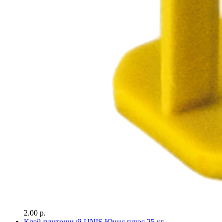
2.00 р.
Клей плиточный UNIS Юнис плюс 25 кг