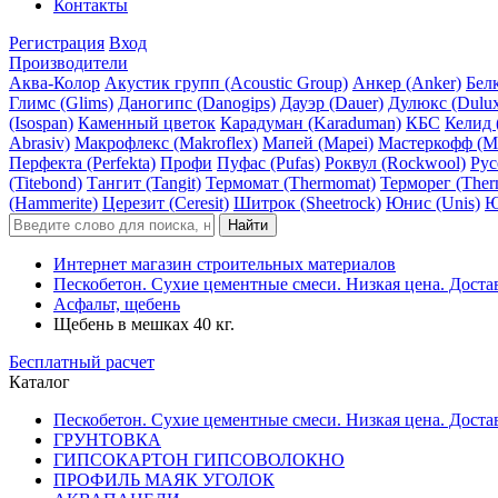
Контакты
Регистрация
Вход
Производители
Аква-Колор
Акустик групп (Acoustic Group)
Анкер (Anker)
Белк
Глимс (Glims)
Даногипс (Danogips)
Дауэр (Dauer)
Дулюкс (Dulu
(Isospan)
Каменный цветок
Карадуман (Karaduman)
КБС
Келид 
Abrasiv)
Макрофлекс (Makroflex)
Мапей (Mapei)
Мастеркофф (Ma
Перфекта (Perfekta)
Профи
Пуфас (Pufas)
Роквул (Rockwool)
Рус
(Titebond)
Тангит (Tangit)
Термомат (Thermomat)
Терморег (Ther
(Hammerite)
Церезит (Ceresit)
Шитрок (Sheetrock)
Юнис (Unis)
Ю
Интернет магазин строительных материалов
Пескобетон. Сухие цементные смеси. Низкая цена. Доста
Асфальт, щебень
Щебень в мешках 40 кг.
Бесплатный расчет
Каталог
Пескобетон. Сухие цементные смеси. Низкая цена. Доста
ГРУНТОВКА
ГИПСОКАРТОН ГИПСОВОЛОКНО
ПРОФИЛЬ МАЯК УГОЛОК