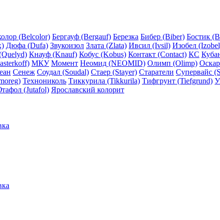
олор (Belcolor)
Бергауф (Bergauf)
Березка
Бибер (Biber)
Бостик (B
x)
Дюфа (Dufa)
Звукоизол
Злата (Zlata)
Ивсил (Ivsil)
Изобел (Izobel
(Quelyd)
Кнауф (Knauf)
Кобус (Kobus)
Контакт (Contact)
КС
Куба
sterkoff)
МКУ
Момент
Неомид (NEOMID)
Олимп (Olimp)
Оскар
еан
Сенеж
Соудал (Soudal)
Стаер (Stayer)
Старатели
Супервайс (S
moreg)
Технониколь
Тиккурила (Tikkurila)
Тифгрунт (Tiefgrund)
У
тафол (Jutafol)
Ярославский колорит
вка
вка