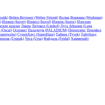
ostik)
Вебер-Ветонит (Weber-Vetonit)
Волма
Воркман (Workman)
)
Изовер (Isover)
Изовол (Isovol)
Изорок (Isoroc)
Изоспан
нские краски
Лакра
Литокол (Litokol)
Луга Абразив (Luga
 (Oscar)
Основит
Паладиум (PALADIUM)
Пеноплекс
Пенофол
uperweiss)
СуперХаус (SuperHaus)
Тайвек (Tyvek)
Тайтбонд
нипак (Unipak)
Урса (Ursa)
Файдаль (Feidal)
Хаммерайт