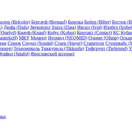
олор (Belcolor)
Бергауф (Bergauf)
Березка
Бибер (Biber)
Бостик (B
x)
Дюфа (Dufa)
Звукоизол
Злата (Zlata)
Ивсил (Ivsil)
Изобел (Izobel
(Quelyd)
Кнауф (Knauf)
Кобус (Kobus)
Контакт (Contact)
КС
Куба
sterkoff)
МКУ
Момент
Неомид (NEOMID)
Олимп (Olimp)
Оскар
еан
Сенеж
Соудал (Soudal)
Стаер (Stayer)
Старатели
Супервайс (S
moreg)
Технониколь
Тиккурила (Tikkurila)
Тифгрунт (Tiefgrund)
У
тафол (Jutafol)
Ярославский колорит
вка