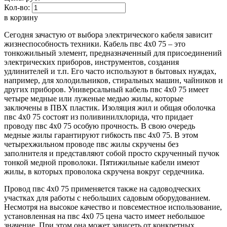
Кол-во:
в корзину
Сегодня зачастую от выбора электрического кабеля зависит
жизнеспособность техники. Кабель пвс 4х0 75 – это
тонкожильный элемент, предназначенный для присоединений
электрических приборов, инструментов, создания
удлинителей и т.п. Его часто используют в бытовых нуждах,
например, для холодильников, стиральных машин, чайников и
других приборов. Универсальный кабель пвс 4х0 75 имеет
четыре медные или луженые медью жилы, которые
заключены в ПВХ пластик. Изоляция жил и общая оболочка
пвс 4х0 75 состоят из поливинилхлорида, что придает
проводу пвс 4х0 75 особую прочность. В свою очередь
медные жилы гарантируют гибкость пвс 4х0 75. В этом
четырехжильном проводе пвс жилы скручены без
заполнителя и представляют собой просто скрученный пучок
тонкой медной проволоки. Пятижильные кабели имеют
жилы, в которых проволока скручена вокруг сердечника.
Провод пвс 4х0 75 применяется также на садоводческих
участках для работы с небольших садовым оборудованием.
Несмотря на высокое качество и повсеместное использование,
установленная на пвс 4х0 75 цена часто имеет небольшое
значение. При этом она может зависеть от конкретных