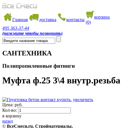
корзина
Главная
доставка
контакты
(0)
495
363-37-44
(нажмите чтобы позвонить)
САНТЕХНИКА
Полипропиленовые фитинги
Муфта ф.25 3\4 внутр.резьба
увеличить
Цена:
руб.
Кол-во:
в корзину
назад
©
ВсеСмеси.ru. Стройматериалы.