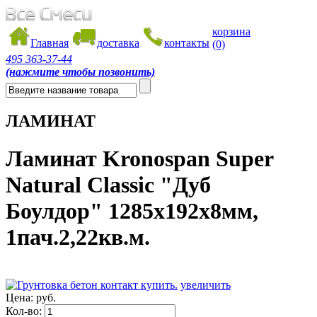
корзина
Главная
доставка
контакты
(0)
495
363-37-44
(нажмите чтобы позвонить)
ЛАМИНАТ
Ламинат Kronospan Super
Natural Classic "Дуб
Боулдор" 1285х192х8мм,
1пач.2,22кв.м.
увеличить
Цена:
руб.
Кол-во: