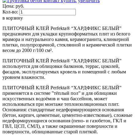
увеличить
Цена:
руб.
Кол-во:
в корзину
ПЛИТОЧНЫЙ КЛЕЙ Perfekta® “ХАРДФИКС БЕЛЫЙ”
предназначен для укладки крупноформатных плит из белого
мрамора и натурального камня, керамогранита, клинкерной
плитки, полупрозрачной, стеклянной и керамической плитки
весом до 2000 г/100 см².
ПЛИТОЧНЫЙ КЛЕЙ Perfekta® “ХАРДФИКС БЕЛЫЙ”
используется для облицовки балконов, террас, цоколей,
фасадов, эксплуатируемых кровель и помещений с любым
уровнем влажности.
ПЛИТОЧНЫЙ КЛЕЙ Perfekta® “ХАРДФИКС БЕЛЫЙ”
применяется в системе ”тёплый пол” и для облицовки
искусственных водоёмов и чаш бассейнов, может
использоваться при монтаже теплоизоляционных плит.
Основания: стандартные недеформирующиеся основания
(бетон, кирпич, цементные, цементно-известковые), сложные
недеформирующиеся основания (пено- и газобетон, ГКЛ и
ГВЛ, ЦСП, СМЛ), а также окрашенные поверхности и
поверхности, облицованные старой плиткой.