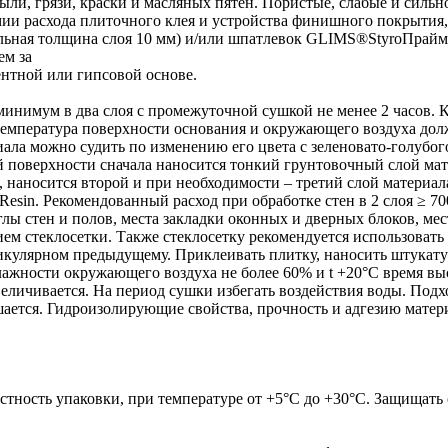
ыли, грязи, краски и масляных пятен. Пористые, слабые и сил
и расхода плиточного клея и устройства финишного покрытия, 
ная толщина слоя 10 мм) и/или шпатлевок GLIMS®StyroПрайм
ем за
нтной или гипсовой основе.
инимум в два слоя с промежуточной сушкой не менее 2 часов.
мпература поверхности основания и окружающего воздуха долж
риала можно судить по изменению его цвета с зеленовато-голуб
й поверхности сначала наносится тонкий грунтовочный слой мат
ов), наносится второй и при необходимости – третий слой матер
. Рекомендованный расход при обработке стен в 2 слоя ≥ 700 г/м
ы стен и полов, места закладки оконных и дверных блоков, места
ем стеклосетки. Также стеклосетку рекомендуется использовать
кулярном предыдущему. Приклеивать плитку, наносить штукату
ности окружающего воздуха не более 60% и t +20°С время высы
личивается. На период сушки избегать воздействия воды. Подхо
ется. Гидроизолирующие свойства, прочность и адгезию матери
тность упаковки, при температуре от +5°С до +30°С. Защищать 