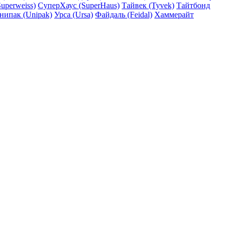
uperweiss)
СуперХаус (SuperHaus)
Тайвек (Tyvek)
Тайтбонд
нипак (Unipak)
Урса (Ursa)
Файдаль (Feidal)
Хаммерайт