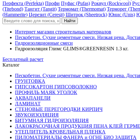
Перфекта (Perfekta)
Профи
Пуфас (Pufas)
Роквул (Rockwool)
Рус
(Titebond)
Тангит (Tangit)
Термомат (Thermomat)
Терморег (Ther
(Hammerite)
Церезит (Ceresit)
Шитрок (Sheetrock)
Юнис (Unis)
Ю
Интернет магазин строительных материалов
Пескобетон. Сухие цементные смеси. Низкая цена. Доста
Гидроизоляционные смеси
Гидроизоляция Глимс GLIMS®GREENRESIN 1.3 кг.
Бесплатный расчет
Каталог
Пескобетон. Сухие цементные смеси. Низкая цена. Доста
ГРУНТОВКА
ГИПСОКАРТОН ГИПСОВОЛОКНО
ПРОФИЛЬ МАЯК УГОЛОК
АКВАПАНЕЛИ
ЛАМИНАТ
СТЕНОВЫЕ ПЕРЕГОРОДКИ КИРПИЧ
ЗВУКОИЗОЛЯЦИЯ
БИТУМНАЯ ГИДРОИЗОЛЯЦИЯ
ЛАКОКРАСОЧНАЯ ПРОДУКЦИЯ ПЕНА КЛЕЙ ГЕРМ
УТЕПЛИТЕЛЬ КРОВЕЛЬНАЯ ПЛЕНКА
ПИЛОМАТЕРИАЛЫ ФАНЕРА и ОГНЕ БИО ЗАЩИТА