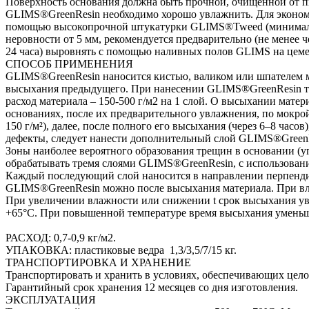
Поверхность основания должна быть прочной, очищенной от п
GLIMS®GreenResin необходимо хорошо увлажнить. Для экономи
помощью высокопрочной штукатурки GLIMS®Tweed (минималь
неровности от 5 мм, рекомендуется предварительно (не менее ч
24 часа) выровнять с помощью наливных полов GLIMS на цеме
СПОСОБ ПРИМЕНЕНИЯ
GLIMS®GreenResin наносится кистью, валиком или шпателем м
высыхания предыдущего. При нанесении GLIMS®GreenResin те
расход материала – 150-500 г/м2 на 1 слой. О высыхании мате
основаниях, после их предварительного увлажнения, по мокро
150 г/м²), далее, после полного его высыхания (через 6–8 час
дефекты, следует нанести дополнительный слой GLIMS®GreenResin
Зоны наиболее вероятного образования трещин в основании (угл
обрабатывать тремя слоями GLIMS®GreenResin, с использовани
Каждый последующий слой наносится в направлении перпенди
GLIMS®GreenResin можно после высыхания материала. При влаж
При увеличении влажности или снижении t срок высыхания уве
+65°С. При повышенной температуре время высыхания уменьша
РАСХОД: 0,7-0,9 кг/м2.
УПАКОВКА: пластиковые ведра 1,3/3,5/7/15 кг.
ТРАНСПОРТИРОВКА И ХРАНЕНИЕ
Транспортировать и хранить в условиях, обеспечивающих целос
Гарантийный срок хранения 12 месяцев со дня изготовления.
ЭКСПЛУАТАЦИЯ