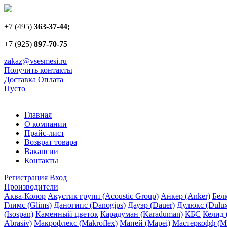
+7 (495)
363-37-44;
+7 (925)
897-70-75
zakaz@vsesmesi.ru
Получить контакты
Доставка
Оплата
Пусто
Главная
О компании
Прайс-лист
Возврат товара
Вакансии
Контакты
Регистрация
Вход
Производители
Аква-Колор
Акустик групп (Acoustic Group)
Анкер (Anker)
Белк
Глимс (Glims)
Даногипс (Danogips)
Дауэр (Dauer)
Дулюкс (Dulu
(Isospan)
Каменный цветок
Карадуман (Karaduman)
КБС
Келид 
Abrasiv)
Макрофлекс (Makroflex)
Мапей (Mapei)
Мастеркофф (Ma