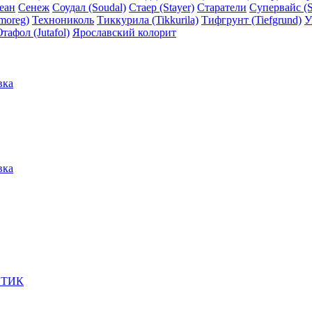
еан
Сенеж
Соудал (Soudal)
Стаер (Stayer)
Старатели
Супервайс (S
moreg)
Технониколь
Тиккурила (Tikkurila)
Тифгрунт (Tiefgrund)
У
тафол (Jutafol)
Ярославский колорит
вка
вка
ЕТИК