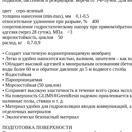
подвалов, бассейнов и резервуаров. Беречь от УФ-лучей. Для 
цвет серо-зеленый
толщина нанесения (min-max), мм 0,1-0,5
относительное удлинение при разрыве, % 400
сопротивление гидростатическому напору при прямом/обратно
адгезия (через 28 суток), МПа >3
морозостойкость, циклов 50
расход, кг 0,7-0,9
• Создает эластичную водонепроницаемую мембрану
• Легко и удобно наносится кистью, валиком, шпателем – как н
• Обладает высокой адгезией к минеральным основаниям (бетон,
воды более 60 м и обратное давление до 5 м водяного столба
• Водостойкая
• Паропроницаемая
• Морозостойкая (50 циклов)
• Сохраняет высокую эластичность в течение всего срока эксп
• На поверхность GLIMS®GreenResin надежно приклеивается к
наливные полы, стяжки и т. д.
• Материал удобен для гидроизоляции вводов коммуникаций, а 
отделочных материалов
• Экологически безопасный материал
ПОДГОТОВКА ПОВЕРХНОСТИ