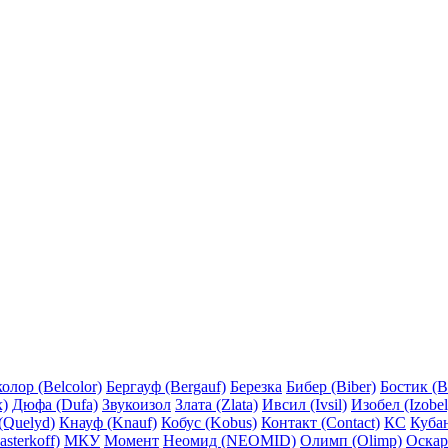
олор (Belcolor)
Бергауф (Bergauf)
Березка
Бибер (Biber)
Бостик (B
x)
Дюфа (Dufa)
Звукоизол
Злата (Zlata)
Ивсил (Ivsil)
Изобел (Izobel
(Quelyd)
Кнауф (Knauf)
Кобус (Kobus)
Контакт (Contact)
КС
Куба
sterkoff)
МКУ
Момент
Неомид (NEOMID)
Олимп (Olimp)
Оскар