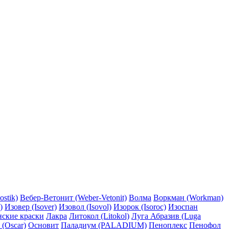
ostik)
Вебер-Ветонит (Weber-Vetonit)
Волма
Воркман (Workman)
)
Изовер (Isover)
Изовол (Isovol)
Изорок (Isoroc)
Изоспан
нские краски
Лакра
Литокол (Litokol)
Луга Абразив (Luga
 (Oscar)
Основит
Паладиум (PALADIUM)
Пеноплекс
Пенофол