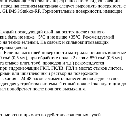
ьновпитывающие основания перед нанесением гидроизоляции
перед нанесением материала следует выровнять поверхность с
, GLIMS®Stukko-RF. Горизонтальные поверхности, имеющие
 Каждый последующий слой наносится после полного
на быть не ниже +5°С и не выше +35°С. Рекомендуемый
ого на темно-зеленый. На слабых и сильновпитывающих
ериала (около
иала. Если на высохшей поверхности материала остались видимые
² (0,5 мм), при обработке пола в 2 слоя ≥ 850 г/м² (0,6 мм).
 стыков плит, труб, проводов и т.д.) рекомендуется
 при гидроизоляции ГКЛ, ГКЛВ, ГВЛ в местах стыков листов.
рный или шпатлевочный раствор на поверхность
хания – 24-48 часов с момента нанесения последнего слоя.
дит для устройства системы «Теплый пол» с t эксплуатации до
ал приобретает после полного высыхания.
от мороза и прямого воздействия солнечных лучей.