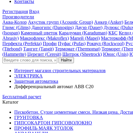
Контакты
Регистрация
Вход
Производители
Аква-Колор
Акустик групп (Acoustic Group)
Анкер (Anker)
Белк
Глимс (Glims)
Даногипс (Danogips)
Дауэр (Dauer)
Дулюкс (Dulu
(Isospan)
Каменный цветок
Карадуман (Karaduman)
КБС
Келид 
Abrasiv)
Макрофлекс (Makroflex)
Мапей (Mapei)
Мастеркофф (Ma
Перфекта (Perfekta)
Профи
Пуфас (Pufas)
Роквул (Rockwool)
Рус
(Titebond)
Тангит (Tangit)
Термомат (Thermomat)
Терморег (Ther
(Hammerite)
Церезит (Ceresit)
Шитрок (Sheetrock)
Юнис (Unis)
Ю
Интернет магазин строительных материалов
ЭЛЕКТРИКА
Защитная автоматика
Дифференциальный автомат АBB С20
Бесплатный расчет
Каталог
Пескобетон. Сухие цементные смеси. Низкая цена. Доста
ГРУНТОВКА
ГИПСОКАРТОН ГИПСОВОЛОКНО
ПРОФИЛЬ МАЯК УГОЛОК