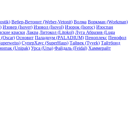
ostik)
Вебер-Ветонит (Weber-Vetonit)
Волма
Воркман (Workman)
)
Изовер (Isover)
Изовол (Isovol)
Изорок (Isoroc)
Изоспан
нские краски
Лакра
Литокол (Litokol)
Луга Абразив (Luga
 (Oscar)
Основит
Паладиум (PALADIUM)
Пеноплекс
Пенофол
uperweiss)
СуперХаус (SuperHaus)
Тайвек (Tyvek)
Тайтбонд
нипак (Unipak)
Урса (Ursa)
Файдаль (Feidal)
Хаммерайт