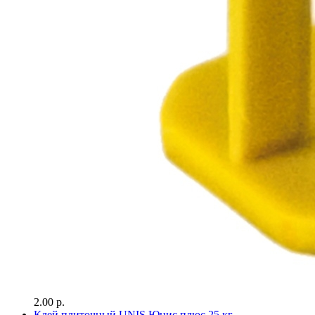
2.00 р.
Клей плиточный UNIS Юнис плюс 25 кг