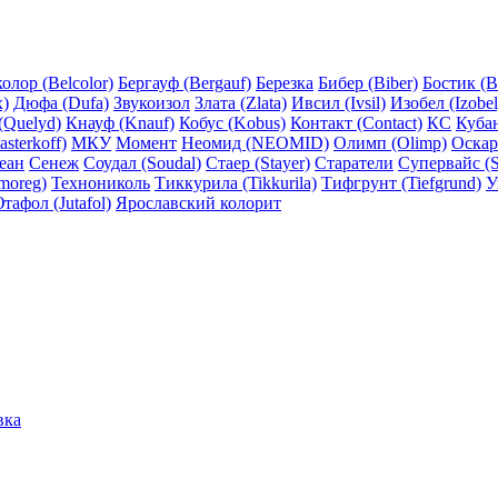
олор (Belcolor)
Бергауф (Bergauf)
Березка
Бибер (Biber)
Бостик (B
x)
Дюфа (Dufa)
Звукоизол
Злата (Zlata)
Ивсил (Ivsil)
Изобел (Izobel
(Quelyd)
Кнауф (Knauf)
Кобус (Kobus)
Контакт (Contact)
КС
Куба
sterkoff)
МКУ
Момент
Неомид (NEOMID)
Олимп (Olimp)
Оскар
еан
Сенеж
Соудал (Soudal)
Стаер (Stayer)
Старатели
Супервайс (S
moreg)
Технониколь
Тиккурила (Tikkurila)
Тифгрунт (Tiefgrund)
У
тафол (Jutafol)
Ярославский колорит
вка