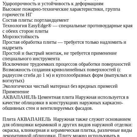
Ударопрочность и устойчивость к деформациям
Высокие пожарно-технические характеристики, группа
горючести НГ
Состав плиты: портландцемент
Технология EasyEdge® — специальные противоударные края
с обеих сторон плиты
Морозостойкость
Простая обработка плиты — требуется только надломить и
надрезать
Простой и быстрый монтаж, не требуется применение
специального инструмента
Исключение трудоемких процессов обработки поверхностей
Возможность создания криволинейных поверхностей (с
радиусом сгиба до 1 м) и куполообразных форм (выпуклых и
вогнутых)
Экологически чистый материал без вредных примесей
Применение
АКВАПАНЕЛЬ Цементная плита Наружная используется в
качестве облицовки в конструкциях наружных каркасно-
обшивных стен и вентилируемых фасадов.
Плита АКВАПАНЕЛЬ Наружная также служит основанием
для облицовки керамикой и других видов наружной отделки:
окраска, клинкерная и керамическая плитка, различные виды
декоративной облицовки. Плиту можно использовать в