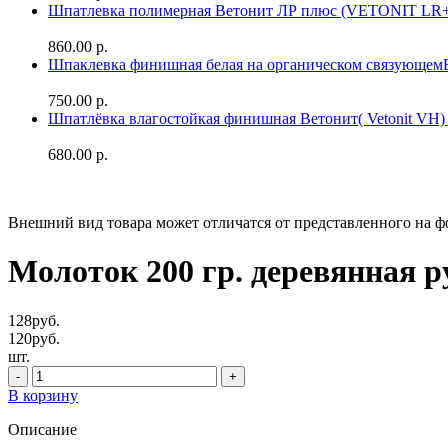
Шпатлевка полимерная Ветонит ЛР плюс (VETONIT LR+
860.00 р.
Шпаклевка финишная белая на органическом связующе
750.00 р.
Шпатлёвка влагостойкая финишная Ветонит( Vetonit VH) 
680.00 р.
Внешний вид товара может отличатся от представленного на ф
Молоток 200 гр. деревянная р
128
руб.
120
руб.
шт.
В корзину
Описание