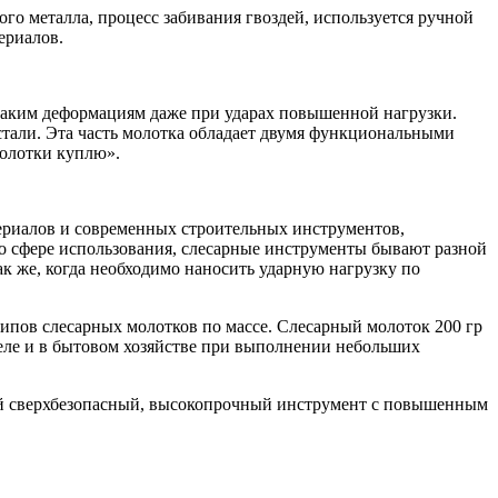
го металла, процесс забивания гвоздей, используется ручной
ериалов.
икаким деформациям даже при ударах повышенной нагрузки.
стали. Эта часть молотка обладает двумя функциональными
молотки куплю».
ериалов и современных строительных инструментов,
о сфере использования, слесарные инструменты бывают разной
ак же, когда необходимо наносить ударную нагрузку по
типов слесарных молотков по массе. Слесарный молоток 200 гр
еле и в бытовом хозяйстве при выполнении небольших
бой сверхбезопасный, высокопрочный инструмент с повышенным