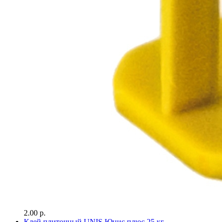
2.00 р.
Клей плиточный UNIS Юнис плюс 25 кг