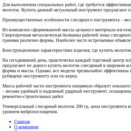
Для выполнения специальных работ, где требуется эффективная
молоток. Купить данный актуальный инструмент предлагают п
Преимущественные особенности слесарного инструмента – мол
Из компактно сформованной массы цельного материала изготав
Сверхпрочная металлическая болванка рабочей зоны слесарног
гранями различно формы. Наиболее часто встречаемые объявл
Конструкционные характеристики изделия, где купить молоток
На сегодняшний день, практически каждый торговый центр ил
предлагают не дорого купить молоток слесарный в широком а
формы и массы. Однако, все модели чрезвычайно эффективны пр
рубящему инструменту или по керну.
Масса рабочей части инструмента напрямую образует показател
– весьма удобный и надежный ударный инструмент, оснащенны
ремонтно-строительных работ.
Универсальный слесарный молоток 200 гр, цена инструмента в
уровнем вибропоглощения.
Главная
О компании