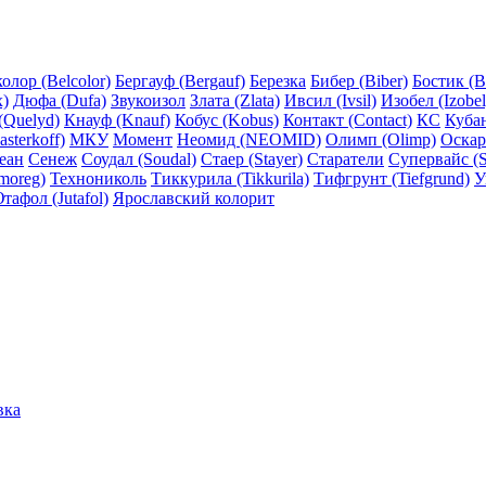
олор (Belcolor)
Бергауф (Bergauf)
Березка
Бибер (Biber)
Бостик (B
x)
Дюфа (Dufa)
Звукоизол
Злата (Zlata)
Ивсил (Ivsil)
Изобел (Izobel
(Quelyd)
Кнауф (Knauf)
Кобус (Kobus)
Контакт (Contact)
КС
Куба
sterkoff)
МКУ
Момент
Неомид (NEOMID)
Олимп (Olimp)
Оскар
еан
Сенеж
Соудал (Soudal)
Стаер (Stayer)
Старатели
Супервайс (S
moreg)
Технониколь
Тиккурила (Tikkurila)
Тифгрунт (Tiefgrund)
У
тафол (Jutafol)
Ярославский колорит
вка