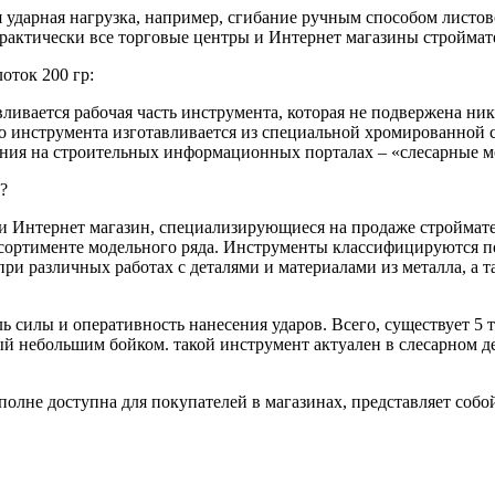
 ударная нагрузка, например, сгибание ручным способом листово
рактически все торговые центры и Интернет магазины строймат
оток 200 гр:
ливается рабочая часть инструмента, которая не подвержена н
о инструмента изготавливается из специальной хромированной 
ения на строительных информационных порталах – «слесарные 
?
и Интернет магазин, специализирующиеся на продаже строймат
ссортименте модельного ряда. Инструменты классифицируются п
и различных работах с деталями и материалами из металла, а т
ь силы и оперативность нанесения ударов. Всего, существует 5 
й небольшим бойком. такой инструмент актуален в слесарном д
полне доступна для покупателей в магазинах, представляет со