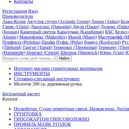
Контакты
Регистрация
Вход
Производители
Аква-Колор
Акустик групп (Acoustic Group)
Анкер (Anker)
Белк
Глимс (Glims)
Даногипс (Danogips)
Дауэр (Dauer)
Дулюкс (Dulu
(Isospan)
Каменный цветок
Карадуман (Karaduman)
КБС
Келид 
Abrasiv)
Макрофлекс (Makroflex)
Мапей (Mapei)
Мастеркофф (Ma
Перфекта (Perfekta)
Профи
Пуфас (Pufas)
Роквул (Rockwool)
Рус
(Titebond)
Тангит (Tangit)
Термомат (Thermomat)
Терморег (Ther
(Hammerite)
Церезит (Ceresit)
Шитрок (Sheetrock)
Юнис (Unis)
Ю
Интернет магазин строительных материалов
ИНСТРУМЕНТЫ
Столярно-слесарный инструмент
Молоток 200 гр. деревянная ручка
Бесплатный расчет
Каталог
Пескобетон. Сухие цементные смеси. Низкая цена. Доста
ГРУНТОВКА
ГИПСОКАРТОН ГИПСОВОЛОКНО
ПРОФИЛЬ МАЯК УГОЛОК