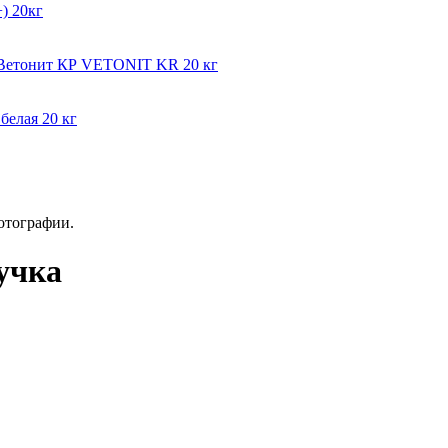
) 20кг
мВетонит КР VETONIT KR 20 кг
белая 20 кг
отографии.
учка