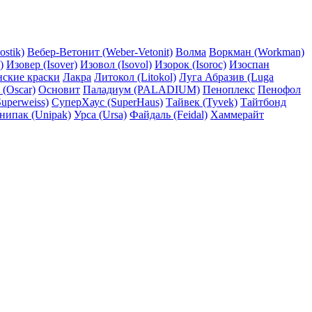
ostik)
Вебер-Ветонит (Weber-Vetonit)
Волма
Воркман (Workman)
)
Изовер (Isover)
Изовол (Isovol)
Изорок (Isoroc)
Изоспан
нские краски
Лакра
Литокол (Litokol)
Луга Абразив (Luga
 (Oscar)
Основит
Паладиум (PALADIUM)
Пеноплекс
Пенофол
uperweiss)
СуперХаус (SuperHaus)
Тайвек (Tyvek)
Тайтбонд
нипак (Unipak)
Урса (Ursa)
Файдаль (Feidal)
Хаммерайт