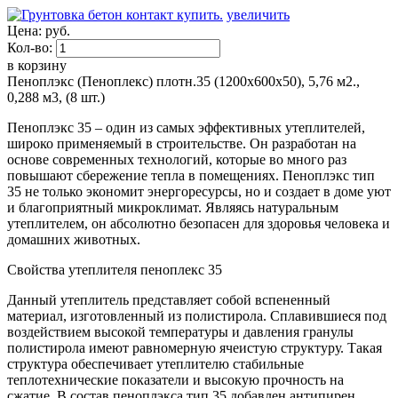
увеличить
Цена:
руб.
Кол-во:
в корзину
Пеноплэкс (Пеноплекс) плотн.35 (1200х600х50), 5,76 м2.,
0,288 м3, (8 шт.)
Пеноплэкс 35 – один из самых эффективных утеплителей,
широко применяемый в строительстве. Он разработан на
основе современных технологий, которые во много раз
повышают сбережение тепла в помещениях. Пеноплэкс тип
35 не только экономит энергоресурсы, но и создает в доме уют
и благоприятный микроклимат. Являясь натуральным
утеплителем, он абсолютно безопасен для здоровья человека и
домашних животных.
Свойства утеплителя пеноплекс 35
Данный утеплитель представляет собой вспененный
материал, изготовленный из полистирола. Сплавившиеся под
воздействием высокой температуры и давления гранулы
полистирола имеют равномерную ячеистую структуру. Такая
структура обеспечивает утеплителю стабильные
теплотехнические показатели и высокую прочность на
сжатие. В состав пеноплэкса тип 35 добавлен антипирен,