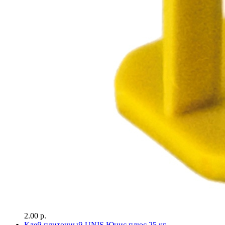
2.00 р.
Клей плиточный UNIS Юнис плюс 25 кг