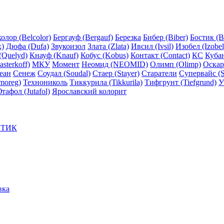
олор (Belcolor)
Бергауф (Bergauf)
Березка
Бибер (Biber)
Бостик (B
x)
Дюфа (Dufa)
Звукоизол
Злата (Zlata)
Ивсил (Ivsil)
Изобел (Izobel
(Quelyd)
Кнауф (Knauf)
Кобус (Kobus)
Контакт (Contact)
КС
Куба
sterkoff)
МКУ
Момент
Неомид (NEOMID)
Олимп (Olimp)
Оскар
еан
Сенеж
Соудал (Soudal)
Стаер (Stayer)
Старатели
Супервайс (S
moreg)
Технониколь
Тиккурила (Tikkurila)
Тифгрунт (Tiefgrund)
У
тафол (Jutafol)
Ярославский колорит
ЕТИК
вка