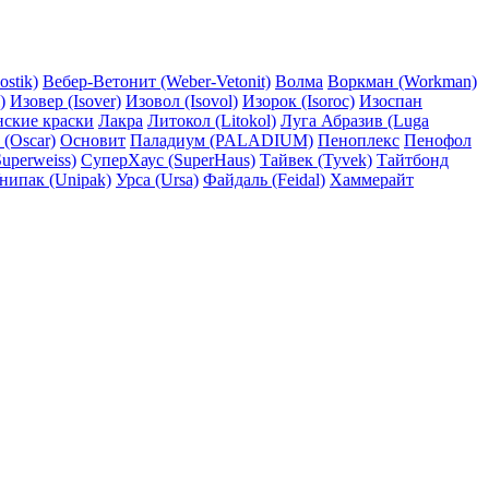
ostik)
Вебер-Ветонит (Weber-Vetonit)
Волма
Воркман (Workman)
)
Изовер (Isover)
Изовол (Isovol)
Изорок (Isoroc)
Изоспан
нские краски
Лакра
Литокол (Litokol)
Луга Абразив (Luga
 (Oscar)
Основит
Паладиум (PALADIUM)
Пеноплекс
Пенофол
uperweiss)
СуперХаус (SuperHaus)
Тайвек (Tyvek)
Тайтбонд
нипак (Unipak)
Урса (Ursa)
Файдаль (Feidal)
Хаммерайт