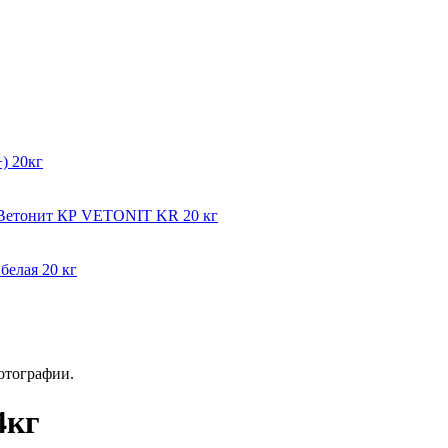
) 20кг
мВетонит КР VETONIT KR 20 кг
белая 20 кг
отографии.
4кг