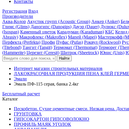
Контакты
Регистрация
Вход
Производители
Аква-Колор
Акустик групп (Acoustic Group)
Анкер (Anker)
Белк
Глимс (Glims)
Даногипс (Danogips)
Дауэр (Dauer)
Дулюкс (Dulu
(Isospan)
Каменный цветок
Карадуман (Karaduman)
КБС
Келид 
Abrasiv)
Макрофлекс (Makroflex)
Мапей (Mapei)
Мастеркофф (Ma
Перфекта (Perfekta)
Профи
Пуфас (Pufas)
Роквул (Rockwool)
Рус
(Titebond)
Тангит (Tangit)
Термомат (Thermomat)
Терморег (Ther
(Hammerite)
Церезит (Ceresit)
Шитрок (Sheetrock)
Юнис (Unis)
Ю
Интернет магазин строительных материалов
ЛАКОКРАСОЧНАЯ ПРОДУКЦИЯ ПЕНА КЛЕЙ ГЕРМ
Эмали
Эмаль ПФ-115 серая, банка 2.4кг
Бесплатный расчет
Каталог
Пескобетон. Сухие цементные смеси. Низкая цена. Доста
ГРУНТОВКА
ГИПСОКАРТОН ГИПСОВОЛОКНО
ПРОФИЛЬ МАЯК УГОЛОК