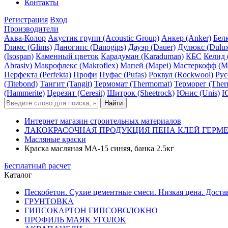
Контакты
Регистрация
Вход
Производители
Аква-Колор
Акустик групп (Acoustic Group)
Анкер (Anker)
Белк
Глимс (Glims)
Даногипс (Danogips)
Дауэр (Dauer)
Дулюкс (Dulu
(Isospan)
Каменный цветок
Карадуман (Karaduman)
КБС
Келид 
Abrasiv)
Макрофлекс (Makroflex)
Мапей (Mapei)
Мастеркофф (Ma
Перфекта (Perfekta)
Профи
Пуфас (Pufas)
Роквул (Rockwool)
Рус
(Titebond)
Тангит (Tangit)
Термомат (Thermomat)
Терморег (Ther
(Hammerite)
Церезит (Ceresit)
Шитрок (Sheetrock)
Юнис (Unis)
Ю
Интернет магазин строительных материалов
ЛАКОКРАСОЧНАЯ ПРОДУКЦИЯ ПЕНА КЛЕЙ ГЕРМ
Масляные краски
Краска масляная МА-15 синяя, банка 2.5кг
Бесплатный расчет
Каталог
Пескобетон. Сухие цементные смеси. Низкая цена. Доста
ГРУНТОВКА
ГИПСОКАРТОН ГИПСОВОЛОКНО
ПРОФИЛЬ МАЯК УГОЛОК