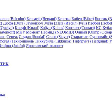
олор (Belcolor)
Бергауф (Bergauf)
Березка
Бибер (Biber)
Бостик (B
x)
Дюфа (Dufa)
Звукоизол
Злата (Zlata)
Ивсил (Ivsil)
Изобел (Izobel
(Quelyd)
Кнауф (Knauf)
Кобус (Kobus)
Контакт (Contact)
КС
Куба
sterkoff)
МКУ
Момент
Неомид (NEOMID)
Олимп (Olimp)
Оскар
еан
Сенеж
Соудал (Soudal)
Стаер (Stayer)
Старатели
Супервайс (S
moreg)
Технониколь
Тиккурила (Tikkurila)
Тифгрунт (Tiefgrund)
У
тафол (Jutafol)
Ярославский колорит
ЕТИК
вка