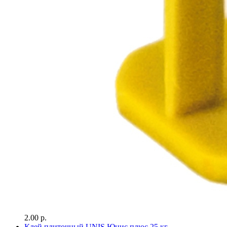
2.00 р.
Клей плиточный UNIS Юнис плюс 25 кг