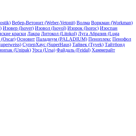
ostik)
Вебер-Ветонит (Weber-Vetonit)
Волма
Воркман (Workman)
)
Изовер (Isover)
Изовол (Isovol)
Изорок (Isoroc)
Изоспан
нские краски
Лакра
Литокол (Litokol)
Луга Абразив (Luga
 (Oscar)
Основит
Паладиум (PALADIUM)
Пеноплекс
Пенофол
uperweiss)
СуперХаус (SuperHaus)
Тайвек (Tyvek)
Тайтбонд
нипак (Unipak)
Урса (Ursa)
Файдаль (Feidal)
Хаммерайт