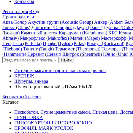
Контакты
Регистрация
Вход
Производители
Аква-Колор
Акустик групп (Acoustic Group)
Анкер (Anker)
Белк
Глимс (Glims)
Даногипс (Danogips)
Дауэр (Dauer)
Дулюкс (Dulu
(Isospan)
Каменный цветок
Карадуман (Karaduman)
КБС
Келид 
Abrasiv)
Макрофлекс (Makroflex)
Мапей (Mapei)
Мастеркофф (Ma
Перфекта (Perfekta)
Профи
Пуфас (Pufas)
Роквул (Rockwool)
Рус
(Titebond)
Тангит (Tangit)
Термомат (Thermomat)
Терморег (Ther
(Hammerite)
Церезит (Ceresit)
Шитрок (Sheetrock)
Юнис (Unis)
Ю
Интернет магазин строительных материалов
КРЕПЕЖ
Шурупы, анкера
Шуруп оцинкованный, Д17мм 10х120
Бесплатный расчет
Каталог
Пескобетон. Сухие цементные смеси. Низкая цена. Доста
ГРУНТОВКА
ГИПСОКАРТОН ГИПСОВОЛОКНО
ПРОФИЛЬ МАЯК УГОЛОК