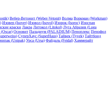
ostik)
Вебер-Ветонит (Weber-Vetonit)
Волма
Воркман (Workman)
)
Изовер (Isover)
Изовол (Isovol)
Изорок (Isoroc)
Изоспан
нские краски
Лакра
Литокол (Litokol)
Луга Абразив (Luga
 (Oscar)
Основит
Паладиум (PALADIUM)
Пеноплекс
Пенофол
uperweiss)
СуперХаус (SuperHaus)
Тайвек (Tyvek)
Тайтбонд
нипак (Unipak)
Урса (Ursa)
Файдаль (Feidal)
Хаммерайт