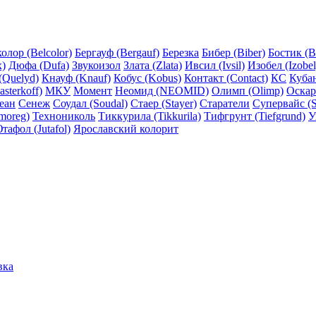
олор (Belcolor)
Бергауф (Bergauf)
Березка
Бибер (Biber)
Бостик (B
x)
Дюфа (Dufa)
Звукоизол
Злата (Zlata)
Ивсил (Ivsil)
Изобел (Izobel
(Quelyd)
Кнауф (Knauf)
Кобус (Kobus)
Контакт (Contact)
КС
Куба
sterkoff)
МКУ
Момент
Неомид (NEOMID)
Олимп (Olimp)
Оскар
еан
Сенеж
Соудал (Soudal)
Стаер (Stayer)
Старатели
Супервайс (S
moreg)
Технониколь
Тиккурила (Tikkurila)
Тифгрунт (Tiefgrund)
У
тафол (Jutafol)
Ярославский колорит
вка