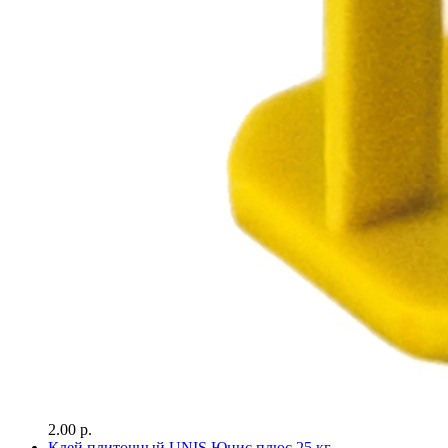
2.00 р.
Клей плиточный UNIS Юнис плюс 25 кг