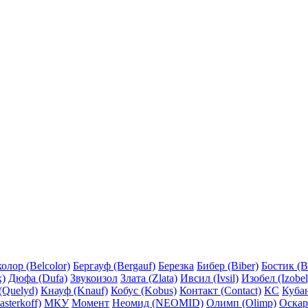
олор (Belcolor)
Бергауф (Bergauf)
Березка
Бибер (Biber)
Бостик (B
x)
Дюфа (Dufa)
Звукоизол
Злата (Zlata)
Ивсил (Ivsil)
Изобел (Izobel
(Quelyd)
Кнауф (Knauf)
Кобус (Kobus)
Контакт (Contact)
КС
Куба
sterkoff)
МКУ
Момент
Неомид (NEOMID)
Олимп (Olimp)
Оскар