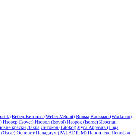
ostik)
Вебер-Ветонит (Weber-Vetonit)
Волма
Воркман (Workman)
)
Изовер (Isover)
Изовол (Isovol)
Изорок (Isoroc)
Изоспан
нские краски
Лакра
Литокол (Litokol)
Луга Абразив (Luga
 (Oscar)
Основит
Паладиум (PALADIUM)
Пеноплекс
Пенофол