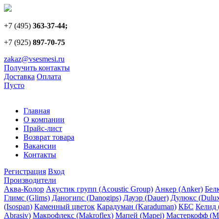
+7 (495)
363-37-44;
+7 (925)
897-70-75
zakaz@vsesmesi.ru
Получить контакты
Доставка
Оплата
Пусто
Главная
О компании
Прайс-лист
Возврат товара
Вакансии
Контакты
Регистрация
Вход
Производители
Аква-Колор
Акустик групп (Acoustic Group)
Анкер (Anker)
Белк
Глимс (Glims)
Даногипс (Danogips)
Дауэр (Dauer)
Дулюкс (Dulu
(Isospan)
Каменный цветок
Карадуман (Karaduman)
КБС
Келид 
Abrasiv)
Макрофлекс (Makroflex)
Мапей (Mapei)
Мастеркофф (Ma