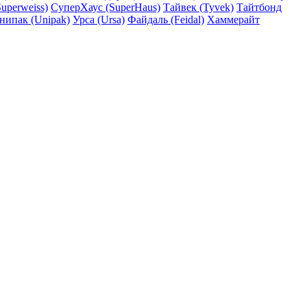
uperweiss)
СуперХаус (SuperHaus)
Тайвек (Tyvek)
Тайтбонд
нипак (Unipak)
Урса (Ursa)
Файдаль (Feidal)
Хаммерайт