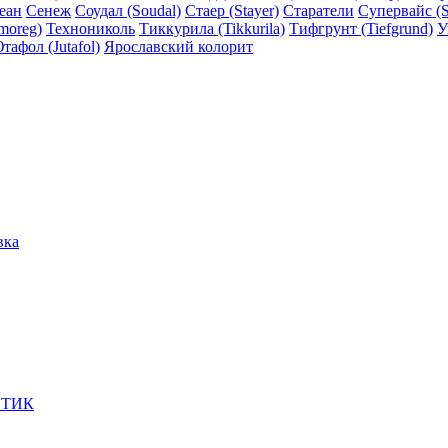
еан
Сенеж
Соудал (Soudal)
Стаер (Stayer)
Старатели
Супервайс (S
moreg)
Технониколь
Тиккурила (Tikkurila)
Тифгрунт (Tiefgrund)
У
тафол (Jutafol)
Ярославский колорит
вка
ЕТИК