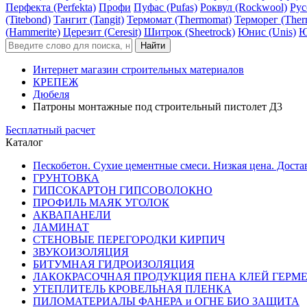
Перфекта (Perfekta)
Профи
Пуфас (Pufas)
Роквул (Rockwool)
Рус
(Titebond)
Тангит (Tangit)
Термомат (Thermomat)
Терморег (Ther
(Hammerite)
Церезит (Ceresit)
Шитрок (Sheetrock)
Юнис (Unis)
Ю
Интернет магазин строительных материалов
КРЕПЕЖ
Дюбеля
Патроны монтажные под строительный пистолет Д3
Бесплатный расчет
Каталог
Пескобетон. Сухие цементные смеси. Низкая цена. Доста
ГРУНТОВКА
ГИПСОКАРТОН ГИПСОВОЛОКНО
ПРОФИЛЬ МАЯК УГОЛОК
АКВАПАНЕЛИ
ЛАМИНАТ
СТЕНОВЫЕ ПЕРЕГОРОДКИ КИРПИЧ
ЗВУКОИЗОЛЯЦИЯ
БИТУМНАЯ ГИДРОИЗОЛЯЦИЯ
ЛАКОКРАСОЧНАЯ ПРОДУКЦИЯ ПЕНА КЛЕЙ ГЕРМ
УТЕПЛИТЕЛЬ КРОВЕЛЬНАЯ ПЛЕНКА
ПИЛОМАТЕРИАЛЫ ФАНЕРА и ОГНЕ БИО ЗАЩИТА