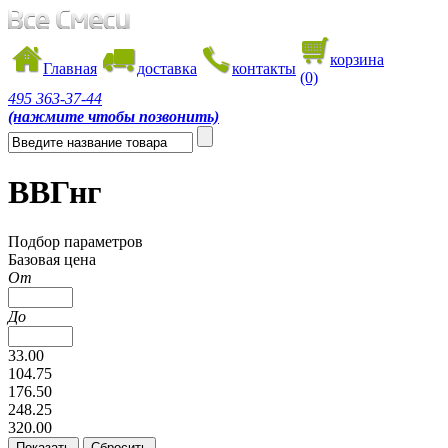
корзина
Главная
доставка
контакты
(0)
495
363-37-44
(нажмите чтобы позвонить)
ВВГнг
Подбор параметров
Базовая цена
От
До
33.00
104.75
176.50
248.25
320.00