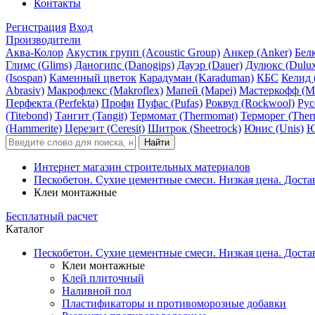
Контакты
Регистрация
Вход
Производители
Аква-Колор
Акустик групп (Acoustic Group)
Анкер (Anker)
Белк
Глимс (Glims)
Даногипс (Danogips)
Дауэр (Dauer)
Дулюкс (Dulu
(Isospan)
Каменный цветок
Карадуман (Karaduman)
КБС
Келид 
Abrasiv)
Макрофлекс (Makroflex)
Мапей (Mapei)
Мастеркофф (Ma
Перфекта (Perfekta)
Профи
Пуфас (Pufas)
Роквул (Rockwool)
Рус
(Titebond)
Тангит (Tangit)
Термомат (Thermomat)
Терморег (Ther
(Hammerite)
Церезит (Ceresit)
Шитрок (Sheetrock)
Юнис (Unis)
Ю
Интернет магазин строительных материалов
Пескобетон. Сухие цементные смеси. Низкая цена. Доста
Клеи монтажные
Бесплатный расчет
Каталог
Пескобетон. Сухие цементные смеси. Низкая цена. Доста
Клеи монтажные
Клей плиточный
Наливной пол
Пластификаторы и противоморозные добавки