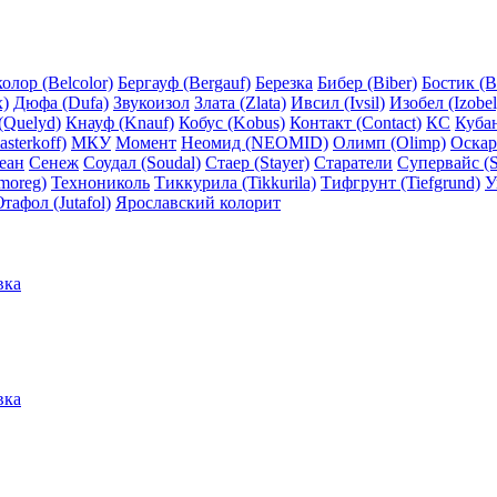
олор (Belcolor)
Бергауф (Bergauf)
Березка
Бибер (Biber)
Бостик (B
x)
Дюфа (Dufa)
Звукоизол
Злата (Zlata)
Ивсил (Ivsil)
Изобел (Izobel
(Quelyd)
Кнауф (Knauf)
Кобус (Kobus)
Контакт (Contact)
КС
Куба
sterkoff)
МКУ
Момент
Неомид (NEOMID)
Олимп (Olimp)
Оскар
еан
Сенеж
Соудал (Soudal)
Стаер (Stayer)
Старатели
Супервайс (S
moreg)
Технониколь
Тиккурила (Tikkurila)
Тифгрунт (Tiefgrund)
У
тафол (Jutafol)
Ярославский колорит
вка
вка