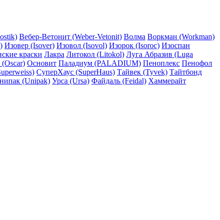
ostik)
Вебер-Ветонит (Weber-Vetonit)
Волма
Воркман (Workman)
)
Изовер (Isover)
Изовол (Isovol)
Изорок (Isoroc)
Изоспан
нские краски
Лакра
Литокол (Litokol)
Луга Абразив (Luga
 (Oscar)
Основит
Паладиум (PALADIUM)
Пеноплекс
Пенофол
uperweiss)
СуперХаус (SuperHaus)
Тайвек (Tyvek)
Тайтбонд
нипак (Unipak)
Урса (Ursa)
Файдаль (Feidal)
Хаммерайт