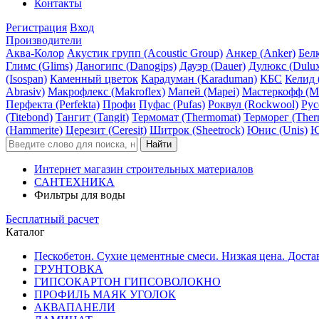
Контакты
Регистрация
Вход
Производители
Аква-Колор
Акустик групп (Acoustic Group)
Анкер (Anker)
Белк
Глимс (Glims)
Даногипс (Danogips)
Дауэр (Dauer)
Дулюкс (Dulu
(Isospan)
Каменный цветок
Карадуман (Karaduman)
КБС
Келид 
Abrasiv)
Макрофлекс (Makroflex)
Мапей (Mapei)
Мастеркофф (Ma
Перфекта (Perfekta)
Профи
Пуфас (Pufas)
Роквул (Rockwool)
Рус
(Titebond)
Тангит (Tangit)
Термомат (Thermomat)
Терморег (Ther
(Hammerite)
Церезит (Ceresit)
Шитрок (Sheetrock)
Юнис (Unis)
Ю
Интернет магазин строительных материалов
САНТЕХНИКА
Фильтры для воды
Бесплатный расчет
Каталог
Пескобетон. Сухие цементные смеси. Низкая цена. Доста
ГРУНТОВКА
ГИПСОКАРТОН ГИПСОВОЛОКНО
ПРОФИЛЬ МАЯК УГОЛОК
АКВАПАНЕЛИ