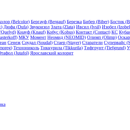
олор (Belcolor)
Бергауф (Bergauf)
Березка
Бибер (Biber)
Бостик (B
x)
Дюфа (Dufa)
Звукоизол
Злата (Zlata)
Ивсил (Ivsil)
Изобел (Izobel
(Quelyd)
Кнауф (Knauf)
Кобус (Kobus)
Контакт (Contact)
КС
Куба
sterkoff)
МКУ
Момент
Неомид (NEOMID)
Олимп (Olimp)
Оскар
еан
Сенеж
Соудал (Soudal)
Стаер (Stayer)
Старатели
Супервайс (S
moreg)
Технониколь
Тиккурила (Tikkurila)
Тифгрунт (Tiefgrund)
У
тафол (Jutafol)
Ярославский колорит
вка