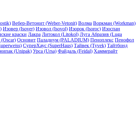
ostik)
Вебер-Ветонит (Weber-Vetonit)
Волма
Воркман (Workman)
)
Изовер (Isover)
Изовол (Isovol)
Изорок (Isoroc)
Изоспан
нские краски
Лакра
Литокол (Litokol)
Луга Абразив (Luga
 (Oscar)
Основит
Паладиум (PALADIUM)
Пеноплекс
Пенофол
uperweiss)
СуперХаус (SuperHaus)
Тайвек (Tyvek)
Тайтбонд
нипак (Unipak)
Урса (Ursa)
Файдаль (Feidal)
Хаммерайт