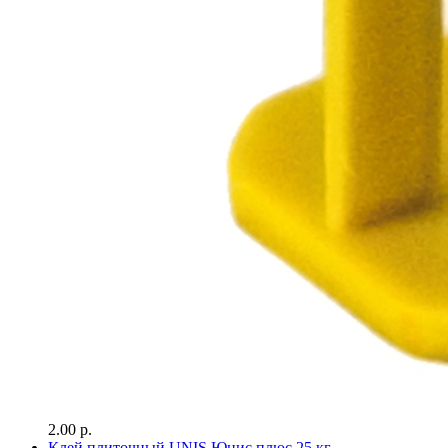
2.00 р.
Клей плиточный UNIS Юнис плюс 25 кг