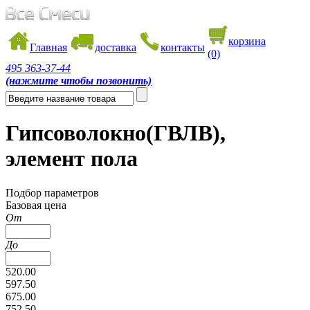
корзина
Главная
доставка
контакты
(0)
495
363-37-44
(нажмите чтобы позвонить)
Гипсоволокно(ГВЛВ),
элемент пола
Подбор параметров
Базовая цена
От
До
520.00
597.50
675.00
752.50