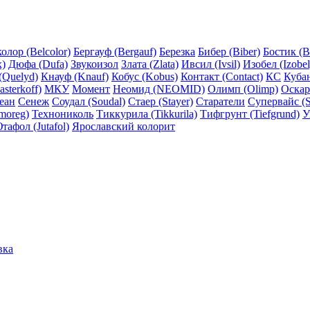
олор (Belcolor)
Бергауф (Bergauf)
Березка
Бибер (Biber)
Бостик (B
x)
Дюфа (Dufa)
Звукоизол
Злата (Zlata)
Ивсил (Ivsil)
Изобел (Izobel
(Quelyd)
Кнауф (Knauf)
Кобус (Kobus)
Контакт (Contact)
КС
Куба
sterkoff)
МКУ
Момент
Неомид (NEOMID)
Олимп (Olimp)
Оскар
еан
Сенеж
Соудал (Soudal)
Стаер (Stayer)
Старатели
Супервайс (S
moreg)
Технониколь
Тиккурила (Tikkurila)
Тифгрунт (Tiefgrund)
У
тафол (Jutafol)
Ярославский колорит
вка