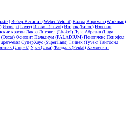
ostik)
Вебер-Ветонит (Weber-Vetonit)
Волма
Воркман (Workman)
)
Изовер (Isover)
Изовол (Isovol)
Изорок (Isoroc)
Изоспан
нские краски
Лакра
Литокол (Litokol)
Луга Абразив (Luga
 (Oscar)
Основит
Паладиум (PALADIUM)
Пеноплекс
Пенофол
uperweiss)
СуперХаус (SuperHaus)
Тайвек (Tyvek)
Тайтбонд
нипак (Unipak)
Урса (Ursa)
Файдаль (Feidal)
Хаммерайт