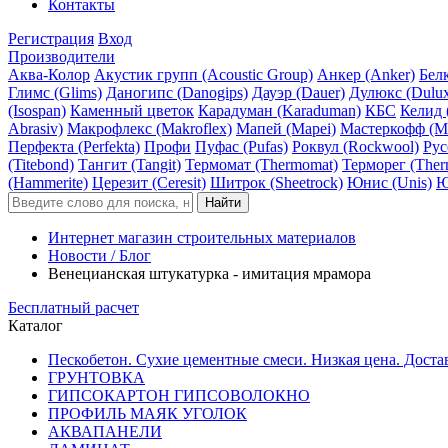
Контакты
Регистрация
Вход
Производители
Аква-Колор
Акустик групп (Acoustic Group)
Анкер (Anker)
Белк
Глимс (Glims)
Даногипс (Danogips)
Дауэр (Dauer)
Дулюкс (Dulu
(Isospan)
Каменный цветок
Карадуман (Karaduman)
КБС
Келид 
Abrasiv)
Макрофлекс (Makroflex)
Мапей (Mapei)
Мастеркофф (Ma
Перфекта (Perfekta)
Профи
Пуфас (Pufas)
Роквул (Rockwool)
Рус
(Titebond)
Тангит (Tangit)
Термомат (Thermomat)
Терморег (Ther
(Hammerite)
Церезит (Ceresit)
Шитрок (Sheetrock)
Юнис (Unis)
Ю
Интернет магазин строительных материалов
Новости / Блог
Венецианская штукатурка - имитация мрамора
Бесплатный расчет
Каталог
Пескобетон. Сухие цементные смеси. Низкая цена. Доста
ГРУНТОВКА
ГИПСОКАРТОН ГИПСОВОЛОКНО
ПРОФИЛЬ МАЯК УГОЛОК
АКВАПАНЕЛИ