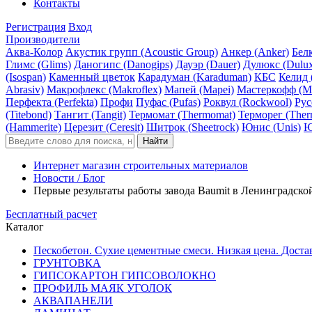
Контакты
Регистрация
Вход
Производители
Аква-Колор
Акустик групп (Acoustic Group)
Анкер (Anker)
Белк
Глимс (Glims)
Даногипс (Danogips)
Дауэр (Dauer)
Дулюкс (Dulu
(Isospan)
Каменный цветок
Карадуман (Karaduman)
КБС
Келид 
Abrasiv)
Макрофлекс (Makroflex)
Мапей (Mapei)
Мастеркофф (Ma
Перфекта (Perfekta)
Профи
Пуфас (Pufas)
Роквул (Rockwool)
Рус
(Titebond)
Тангит (Tangit)
Термомат (Thermomat)
Терморег (Ther
(Hammerite)
Церезит (Ceresit)
Шитрок (Sheetrock)
Юнис (Unis)
Ю
Интернет магазин строительных материалов
Новости / Блог
Первые результаты работы завода Baumit в Ленинградско
Бесплатный расчет
Каталог
Пескобетон. Сухие цементные смеси. Низкая цена. Доста
ГРУНТОВКА
ГИПСОКАРТОН ГИПСОВОЛОКНО
ПРОФИЛЬ МАЯК УГОЛОК
АКВАПАНЕЛИ