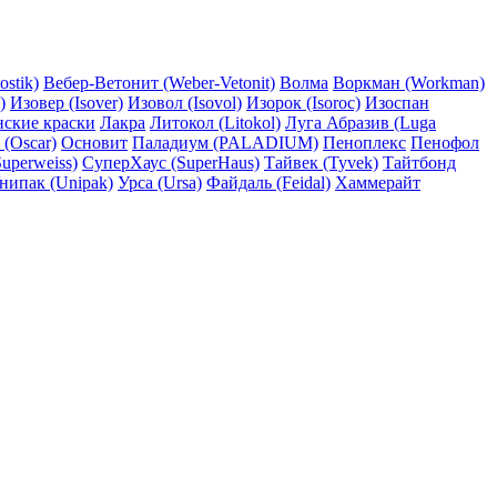
ostik)
Вебер-Ветонит (Weber-Vetonit)
Волма
Воркман (Workman)
)
Изовер (Isover)
Изовол (Isovol)
Изорок (Isoroc)
Изоспан
нские краски
Лакра
Литокол (Litokol)
Луга Абразив (Luga
 (Oscar)
Основит
Паладиум (PALADIUM)
Пеноплекс
Пенофол
uperweiss)
СуперХаус (SuperHaus)
Тайвек (Tyvek)
Тайтбонд
нипак (Unipak)
Урса (Ursa)
Файдаль (Feidal)
Хаммерайт