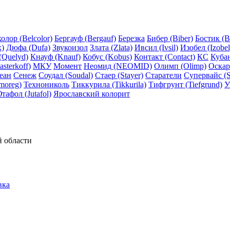
олор (Belcolor)
Бергауф (Bergauf)
Березка
Бибер (Biber)
Бостик (B
x)
Дюфа (Dufa)
Звукоизол
Злата (Zlata)
Ивсил (Ivsil)
Изобел (Izobel
(Quelyd)
Кнауф (Knauf)
Кобус (Kobus)
Контакт (Contact)
КС
Куба
sterkoff)
МКУ
Момент
Неомид (NEOMID)
Олимп (Olimp)
Оскар
еан
Сенеж
Соудал (Soudal)
Стаер (Stayer)
Старатели
Супервайс (S
moreg)
Технониколь
Тиккурила (Tikkurila)
Тифгрунт (Tiefgrund)
У
тафол (Jutafol)
Ярославский колорит
й области
вка