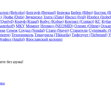
олор (Belcolor)
Бергауф (Bergauf)
Березка
Бибер (Biber)
Бостик (B
x)
Дюфа (Dufa)
Звукоизол
Злата (Zlata)
Ивсил (Ivsil)
Изобел (Izobel
(Quelyd)
Кнауф (Knauf)
Кобус (Kobus)
Контакт (Contact)
КС
Куба
sterkoff)
МКУ
Момент
Неомид (NEOMID)
Олимп (Olimp)
Оскар
еан
Сенеж
Соудал (Soudal)
Стаер (Stayer)
Старатели
Супервайс (S
moreg)
Технониколь
Тиккурила (Tikkurila)
Тифгрунт (Tiefgrund)
У
тафол (Jutafol)
Ярославский колорит
ите без шума!
вка