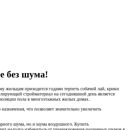
е без шума!
му жильцам приходится годами терпеть собачий лай, крики
олирующий стройматериал на сегодняшний день является
изоляции пола в многоэтажных жилых домах.
назначения, что позволяет значительно увеличить
арного шума, но и шума воздушного. Купить
ит надолго избавиться от проникновения различных шумов в