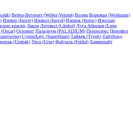
ostik)
Вебер-Ветонит (Weber-Vetonit)
Волма
Воркман (Workman)
)
Изовер (Isover)
Изовол (Isovol)
Изорок (Isoroc)
Изоспан
нские краски
Лакра
Литокол (Litokol)
Луга Абразив (Luga
 (Oscar)
Основит
Паладиум (PALADIUM)
Пеноплекс
Пенофол
uperweiss)
СуперХаус (SuperHaus)
Тайвек (Tyvek)
Тайтбонд
нипак (Unipak)
Урса (Ursa)
Файдаль (Feidal)
Хаммерайт