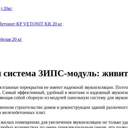
) 20кг
мВетонит КР VETONIT KR 20 кг
белая 20 кг
 система ЗИПС-модуль: живит
ежэтажные перекрытия не имеют надежной звукоизоляции. Поэто
ах. Самый эффективный, удобный в монтаже и надежный звукоиз
яющая собой сборную из модулей панельную систему для звуко
енном строительстве домов и реконструкции зданий различного 
 железобетонных плит.
 жилых помещениях для увеличения звукоизоляции не только уд
бых количествах по очень привлекательным ценам, что позвол