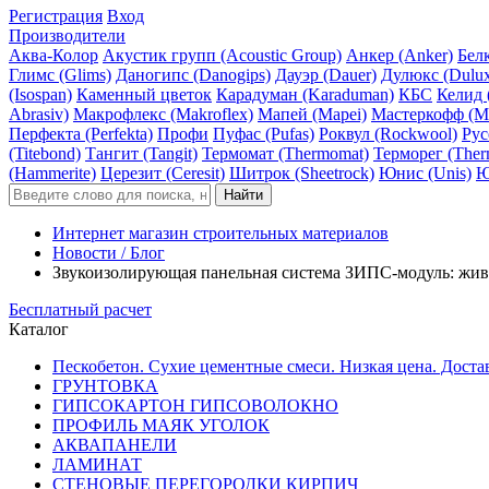
Регистрация
Вход
Производители
Аква-Колор
Акустик групп (Acoustic Group)
Анкер (Anker)
Белк
Глимс (Glims)
Даногипс (Danogips)
Дауэр (Dauer)
Дулюкс (Dulu
(Isospan)
Каменный цветок
Карадуман (Karaduman)
КБС
Келид 
Abrasiv)
Макрофлекс (Makroflex)
Мапей (Mapei)
Мастеркофф (Ma
Перфекта (Perfekta)
Профи
Пуфас (Pufas)
Роквул (Rockwool)
Рус
(Titebond)
Тангит (Tangit)
Термомат (Thermomat)
Терморег (Ther
(Hammerite)
Церезит (Ceresit)
Шитрок (Sheetrock)
Юнис (Unis)
Ю
Интернет магазин строительных материалов
Новости / Блог
Звукоизолирующая панельная система ЗИПС-модуль: жив
Бесплатный расчет
Каталог
Пескобетон. Сухие цементные смеси. Низкая цена. Доста
ГРУНТОВКА
ГИПСОКАРТОН ГИПСОВОЛОКНО
ПРОФИЛЬ МАЯК УГОЛОК
АКВАПАНЕЛИ
ЛАМИНАТ
СТЕНОВЫЕ ПЕРЕГОРОДКИ КИРПИЧ